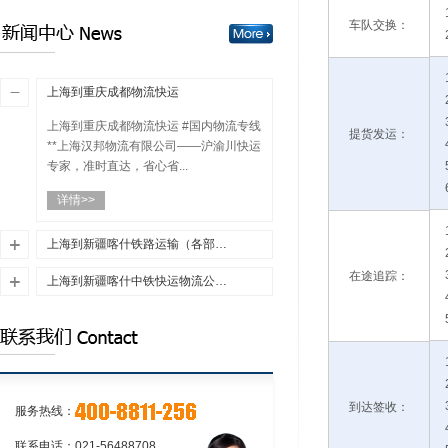
运的程序
单和运单
上海到江苏物流:铁路货物托运和承运
车队交换：
的程序
上海汉邦物流有限公司
上海到重庆成都物流快运
上海到重庆成都物流快运 #国内物流专线
提货发运：
**上海汉邦物流有限公司——沪渝川快运
专家，准时直达，省心省...
详情>>
上海到新疆喀什铁路运输（各部门积极服务旅客安全有序出行）
在途追踪：
优质上海到新疆喀什铁路运输，上海至
上海到新疆喀什中铁快运物流公司（央行将推出1000亿元再贷款支持交通运输、物流仓储业融资）
新疆喀什铁路货运公司，一站式上海到
优质上海到新疆喀什中铁快运物流，上
新疆喀什铁路运输货运公司，24小时服
海至新疆喀什中铁快运运输公司，一站
务热线400-8811-...
详情>>
式上海到新疆喀什中铁快运物流公司，
24小时服务热线400-8...
详情>>
到达签收：
服务热线：
联系电话：021-56488708